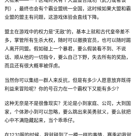
大框架——一个区域终究有个大盟整合成功（武力或者谈
判），最终也会有个霸业盟统一全国，这时候如果大盟和霸
业盟的盟主有问题，这游戏体验会直线下降。
盟主在游戏中的权力是“无敌”的，基本上就和古代皇帝差不
多，掌管所有生杀大权，随时可以撤换官员，也可以随时踢
人离开同盟。假如碰上一个暴君，要么假装看不到、不说
话、顺从他的一切指令，要么自己下野，失去所有的奖励，
而且还有很大概率被俘虏。
当然你可以集结一群人来反抗，但是有多少人愿意放弃既得
利益来冒险呢？你的号召力在一个霸权下又能有多少？
这种无奈是不是很像现实？无论是小到家庭、公司，大到国
家，个体渺小到可以忽略，要么跳出来英勇就义，要么就把
心中不满隐藏起来，当个乖乖仔。
在1231服的时候，我就碰到了一模一样的事情，赛季初我就