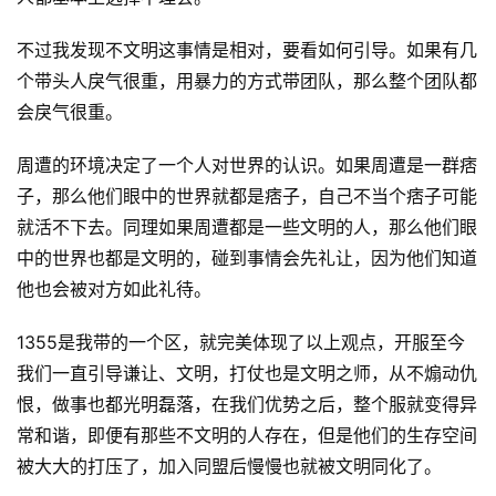
留
言
不过我发现不文明这事情是相对，要看如何引导。如果有几
个带头人戾气很重，用暴力的方式带团队，那么整个团队都
会戾气很重。
周遭的环境决定了一个人对世界的认识。如果周遭是一群痞
子，那么他们眼中的世界就都是痞子，自己不当个痞子可能
就活不下去。同理如果周遭都是一些文明的人，那么他们眼
中的世界也都是文明的，碰到事情会先礼让，因为他们知道
他也会被对方如此礼待。
1355是我带的一个区，就完美体现了以上观点，开服至今
我们一直引导谦让、文明，打仗也是文明之师，从不煽动仇
恨，做事也都光明磊落，在我们优势之后，整个服就变得异
常和谐，即便有那些不文明的人存在，但是他们的生存空间
被大大的打压了，加入同盟后慢慢也就被文明同化了。