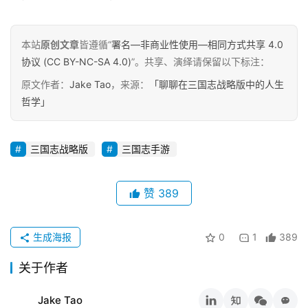
本站
原创文章
皆遵循“
署名—非商业性使用—相同方式共享 4.0
协议 (CC BY-NC-SA 4.0)
”。共享、演绎请保留以下标注：
原文作者：
Jake Tao
，来源：
「聊聊在三国志战略版中的人生
哲学」
三国志战略版
三国志手游
赞
389
生成海报
0
1
389
关于作者
Jake Tao