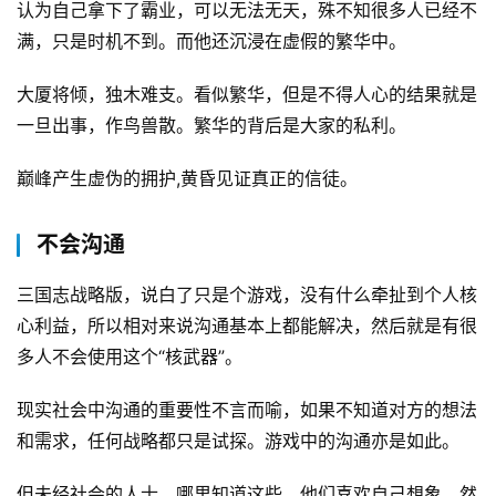
认为自己拿下了霸业，可以无法无天，殊不知很多人已经不
满，只是时机不到。而他还沉浸在虚假的繁华中。
大厦将倾，独木难支。看似繁华，但是不得人心的结果就是
一旦出事，作鸟兽散。繁华的背后是大家的私利。
巅峰产生虚伪的拥护,黄昏见证真正的信徒。
不会沟通
三国志战略版，说白了只是个游戏，没有什么牵扯到个人核
心利益，所以相对来说沟通基本上都能解决，然后就是有很
多人不会使用这个“核武器”。
原
创
现实社会中沟通的重要性不言而喻，如果不知道对方的想法
专
和需求，任何战略都只是试探。游戏中的沟通亦是如此。
栏
但未经社会的人士，哪里知道这些。他们喜欢自己想象，然