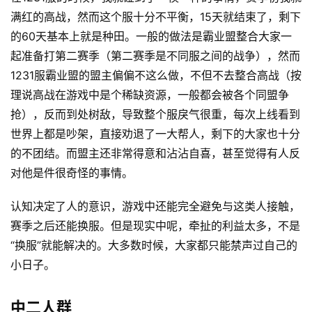
满红的高战，然而这个服十分不平衡，15天就结束了，剩下
的60天基本上就是种田。一般的做法是霸业盟整合大家一
起准备打第二赛季（第二赛季是不同服之间的战争），然而
1231服霸业盟的盟主偏偏不这么做，不但不去整合高战（按
理说高战在游戏中是个稀缺资源，一般都会被各个同盟争
抢），反而到处树敌，导致整个服戾气很重，每次上线看到
世界上都是吵架，直接劝退了一大帮人，剩下的大家也十分
的不团结。而盟主还非常得意和沾沾自喜，甚至觉得有人反
对他是件很奇怪的事情。
认知决定了人的意识，游戏中还能完全避免与这类人接触，
赛季之后还能换服。但是现实中呢，牵扯的利益太多，不是
“换服”就能解决的。大多数时候，大家都只能禁声过自己的
小日子。
中二人群