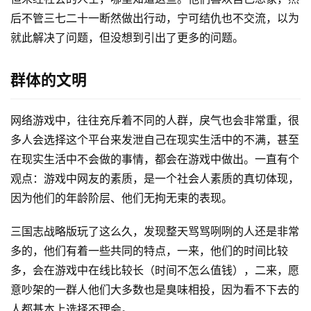
行
后不管三七二十一断然做出行动，宁可结仇也不交流，以为
业
就此解决了问题，但没想到引出了更多的问题。
动
态
群体的文明
碎
碎
网络游戏中，往往充斥着不同的人群，戾气也会非常重，很
念
多人会选择这个平台来发泄自己在现实生活中的不满，甚至
在现实生活中不会做的事情，都会在游戏中做出。一直有个
推
登录
注册
观点：游戏中网友的素质，是一个社会人素质的真切体现，
荐
因为他们的年龄阶层、他们无拘无束的表现。
&
工
三国志战略版玩了这么久，发现整天骂骂咧咧的人还是非常
具
多的，他们有着一些共同的特点，一来，他们的时间比较
多，会在游戏中在线比较长（时间不怎么值钱），二来，愿
关
于
意吵架的一群人他们大多数也是臭味相投，因为看不下去的
&
人都基本上选择不理会。