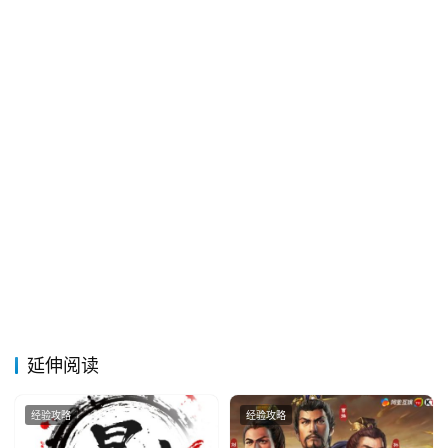
推
登录
注册
荐
&
工
具
关
于
&
留
言
延伸阅读
经验攻略
经验攻略