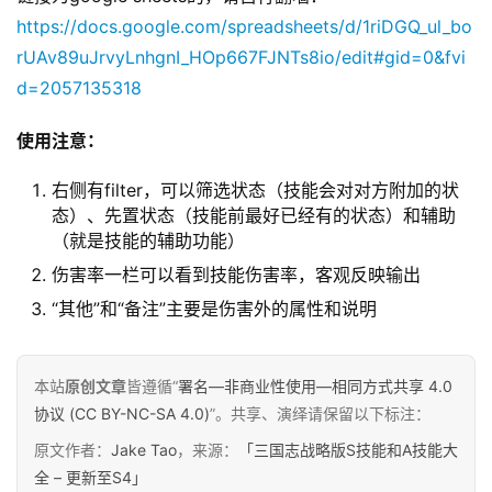
https://docs.google.com/spreadsheets/d/1riDGQ_ul_bo
rUAv89uJrvyLnhgnI_HOp667FJNTs8io/edit#gid=0&fvi
d=2057135318
使用注意：
右侧有filter，可以筛选状态（技能会对对方附加的状
态）、先置状态（技能前最好已经有的状态）和辅助
（就是技能的辅助功能）
伤害率一栏可以看到技能伤害率，客观反映输出
“其他”和“备注”主要是伤害外的属性和说明
本站
原创文章
皆遵循“
署名—非商业性使用—相同方式共享 4.0
协议 (CC BY-NC-SA 4.0)
”。共享、演绎请保留以下标注：
原文作者：
Jake Tao
，来源：
「三国志战略版S技能和A技能大
全 – 更新至S4」