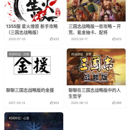
1355服 星火燎原 新手攻略
三国志战略版一些攻略 – 开
（三国志战略版）
荒、氪金抽卡、配将
2020-07-25
633
2020-04-17
623
时间印记 · 日常
时间印记 · 日常
聊聊三国志战略版的金援
聊聊在三国志战略版中的人
生哲学
2021-03-14
904
2020-08-13
389
时间印记 · 心流