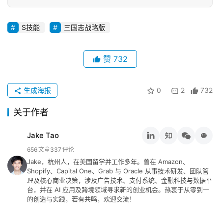
S技能
三国志战略版
赞
732
原
创
专
生成海报
0
2
732
栏
关于作者
行
Jake Tao
业
动
656
文章
337
评论
态
Jake，杭州人，在美国留学并工作多年。曾在 Amazon、
Shopify、Capital One、Grab 与 Oracle 从事技术研发、团队管
理及核心商业决策，涉及广告技术、支付系统、金融科技与数据平
碎
台，并在 AI 应用及跨境领域寻求新的创业机会。热衷于从零到一
的创造与实践，若有共鸣，欢迎交流！
碎
念