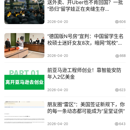
送外卖、开Uber也不肯回国？一批
专
“恐归”留学娃正在夹缝生存…
栏
2026-04-20
606
行
业
“德国版N号房”宣判：中国留学生名
动
校硕士迷奸女友8次，暗网“驾校”群
态
组曝光，黑话令人发指！
2026-04-20
668
碎
前亚马逊工程师创业！靠智能安防
碎
年入2亿美金
念
2026-04-20
623
推
登录
注册
荐
朋友圈“雷区”：美国签证新规下，你
&
的每一条动态都可能成为“呈堂证供”
工
具
2026-04-20
643