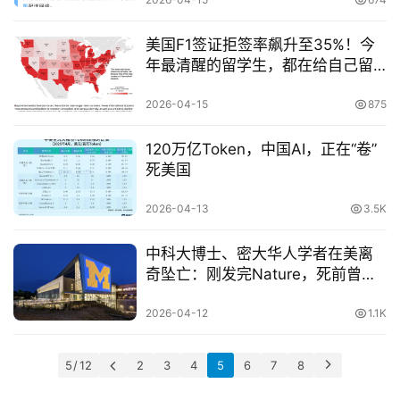
美国F1签证拒签率飙升至35%！今
年最清醒的留学生，都在给自己留
“后路”
2026-04-15
875
120万亿Token，中国AI，正在“卷”
死美国
2026-04-13
3.5K
中科大博士、密大华人学者在美离
奇坠亡：刚发完Nature，死前曾遭
FBI“盘查”
2026-04-12
1.1K
5 / 12
2
3
4
5
6
7
8