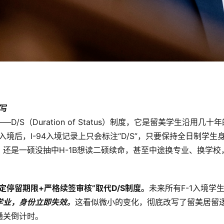
改写
S（Duration of Status）制度，它是留美学生沿用几
境后，I-94入境记录上只会标注“D/S”，只要保持全日制学生
还是一硕没抽中H-1B想读二硕续命，甚至中途换专业、换学校，
固定停留期限+严格续签审核”取代D/S制度。
未来所有F-1入境学生
学业，身份立即失效。
这看似微小的变化，彻底改写了留美居留逻辑
通关倒计时。