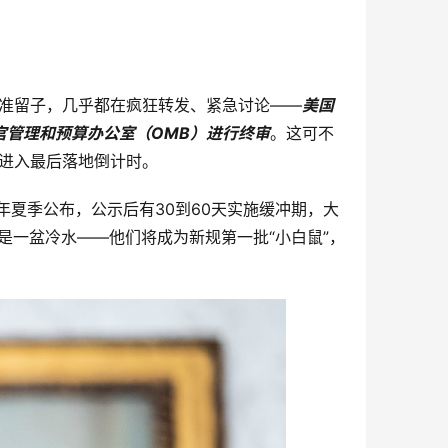
身的准留子，几乎都在疯狂转发、紧急讨论——
美国
白宫管理和预算办公室（OMB）进行终审
。这可不
已进入最后落地倒计时。
年夏季公布，公示后有30到60天实施缓冲期，大
疑是一盆冷水——他们将成为新规第一批“小白鼠”，