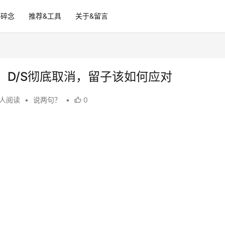
碎碎念
推荐&工具
关于&留言
：D/S彻底取消，留子该如何应对
 人阅读
•
说两句？
•
0