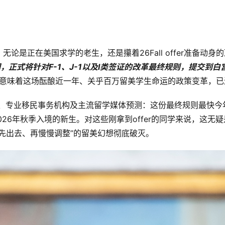
论是正在美国求学的老生，还是攥着26Fall offer准备动
间，正式将针对F-1、J-1以及I类签证的改革最终规则，提交到
ule，意味着这场酝酿近一年、关乎百万留美学生命运的政策变革，
）、专业移民事务机构及主流留学媒体预测：这份最终规则最快今
26年秋季入境的新生。对这些刚拿到offer的同学来说，这无
先出去、再慢慢调整”的留美幻想彻底破灭。