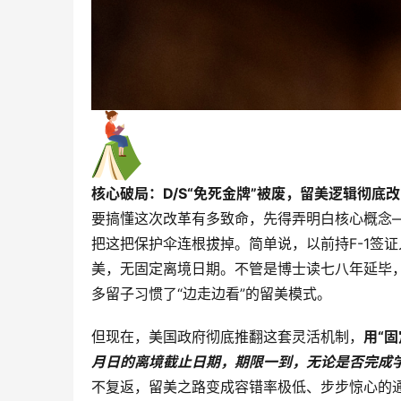
核心破局：D/S“免死金牌”被废，留美逻辑彻底
要搞懂这次改革有多致命，先得弄明白核心概念——D/
把这把保护伞连根拔掉。简单说，以前持F-1签证入
美，无固定离境日期。不管是博士读七八年延毕，
多留子习惯了“边走边看”的留美模式。
但现在，美国政府彻底推翻这套灵活机制，
用“
月日的离境截止日期，期限一到，无论是否完成
不复返，留美之路变成容错率极低、步步惊心的