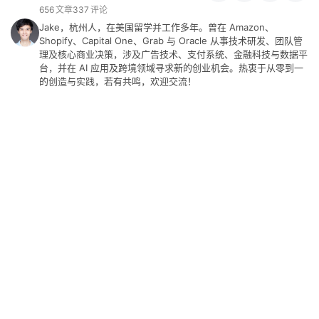
工
656
文章
337
评论
具
Jake，杭州人，在美国留学并工作多年。曾在 Amazon、
Shopify、Capital One、Grab 与 Oracle 从事技术研发、团队管
理及核心商业决策，涉及广告技术、支付系统、金融科技与数据平
关
台，并在 AI 应用及跨境领域寻求新的创业机会。热衷于从零到一
于
的创造与实践，若有共鸣，欢迎交流！
&
留
言