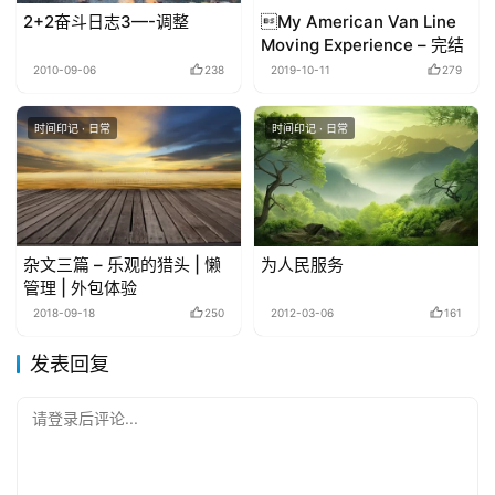
2+2奋斗日志3—-调整
My American Van Line
Moving Experience – 完结
2010-09-06
238
2019-10-11
279
时间印记 · 日常
时间印记 · 日常
杂文三篇 – 乐观的猎头 | 懒
为人民服务
管理 | 外包体验
2018-09-18
250
2012-03-06
161
发表回复
请登录后评论...