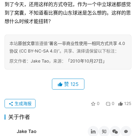
到了今天，还用这样的方式夺冠，作为一个中立球迷都感觉
原
到了窝囊，不知道看比赛的山东球迷是怎么想的。这样的思
创
专
想什么时候才能扭转？
栏
本站
原创文章
皆遵循“
署名—非商业性使用—相同方式共享 4.0
行
协议 (CC BY-NC-SA 4.0)
”。共享、演绎请保留以下标注：
业
动
原文作者：
Jake Tao
，来源：
「2010年10月27日」
态
碎
赞
125
碎
念
生成海报
0
0
125
推
关于作者
登录
注册
荐
&
Jake Tao