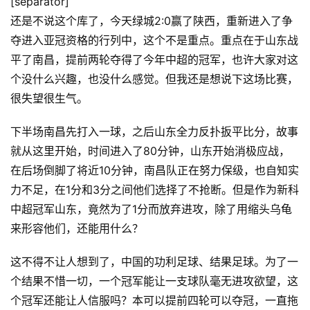
[separator]
还是不说这个库了，今天绿城2:0赢了陕西，重新进入了争
夺进入亚冠资格的行列中，这个不是重点。重点在于山东战
平了南昌，提前两轮夺得了今年中超的冠军，也许大家对这
个没什么兴趣，也没什么感觉。但我还是想说下这场比赛，
很失望很生气。
下半场南昌先打入一球，之后山东全力反扑扳平比分，故事
就从这里开始，时间进入了80分钟，山东开始消极应战，
在后场倒脚了将近10分钟，南昌队正在努力保级，也自知实
力不足，在1分和3分之间他们选择了不抢断。但是作为新科
中超冠军山东，竟然为了1分而放弃进攻，除了用缩头乌龟
来形容他们，还能用什么？
这不得不让人想到了，中国的功利足球、结果足球。为了一
个结果不惜一切，一个冠军能让一支球队毫无进攻欲望，这
个冠军还能让人信服吗？本可以提前四轮可以夺冠，一直拖